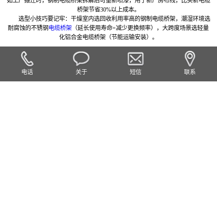
如工厂搬迁时，钢制电缆桥架拆解后可重新喷漆，用于新厂房布线，比买新电缆
桥架节省30%以上成本。
选型小技巧要记牢：干燥室内选回收利用率高的钢制电缆桥架，潮湿环境选
耐腐蚀的不锈钢
电缆桥架
（延长使用寿命=减少更换频率），大跨度场景选轻量
化铝合金电缆桥架（节能运输安装）。
电话
关于
短信
联系