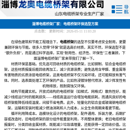
网站首页
关于我们
淄博电缆桥架厂家：电缆桥架环保选型方案
点击数：
更新时间：2026-05-11 11:03:20
产品中心
在绿色建筑和节能工程理念下，
电缆桥架
的选型不仅要考虑安全耐用，更要
兼顾环保与节能。很多人觉得“环保”就是选高价材质，其实不然，环保选型不是
新闻中心
“额外负担”，而是通过科学选择，实现“耐用性、经济性、环保性”三者兼顾，下
面淄博电缆桥架厂家来带我们了解一下。
材质环保是基础。优先选可回收材质的电缆桥架，比如钢制、铝合金电缆桥
厂容厂貌
架，这些材质报废后能回收再加工，减少资源浪费；避免选用含甲醛、重金属等
有害物质的劣质涂层电缆桥架，这类电缆桥架不仅污染环境，还可能释放有害气
联系我们
体。同时，选表面处理工艺环保的产品，比如热浸镀锌替代喷涂，减少挥发性有
机物排放，既耐腐蚀又环保。
结构节能藏玄机。开放式结构的电缆桥架（如梯式、网格式）散热性好，能
减少线缆运行时的能耗损失——线缆高温运行会增加电能损耗，而通风良好的电
缆桥架能降低线缆温度，间接节省电费。此外，轻量化的铝合金或玻璃钢电缆桥
架，运输和安装时能减少燃油消耗和人力成本，从全生命周期来看更节能。
循环利用降成本。选模块化设计的电缆桥架，配件通用、拆装方便，后期扩
容或改造时，旧电缆桥架的部分组件能重复利用，不用整体更换；老旧电缆桥架
报废时，分类回收金属材质，既能减少垃圾填埋量，还能获得一定回收价值。比