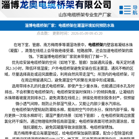
网站首页
关于我们
淄博电缆桥架厂家：电缆桥架在潮湿环境如何预防水珠
点击数：
更新时间：2026-05-09 09:45:20
产品中心
在地下室、管廊、南方梅雨季等潮湿场景中，
电缆桥架
内壁容易凝结水珠
（凝露），滴落在线缆上会导致绝缘受潮、短路故障，还会加速电缆桥架的腐
新闻中心
蚀。下面淄博电缆桥架厂家就来带我们了解一下。
优先给安装电缆桥架的空间（如地下室、管廊）加装通风设备，每天定时通
风2-3小时，降低环境湿度；户外电缆桥架避免安装在低洼潮湿、通风不畅的区
厂容厂貌
域，尽量选择高处或迎风面敷设，利用自然风带走湿气；吊顶内的电缆桥架，可
在周边预留通风口，避免潮湿空气积聚在夹层中形成凝露。
联系我们
选用带排水孔的托盘式电缆桥架，即使产生少量水珠，也能通过排水孔及时
排出，不会积聚在电缆桥架内；电缆桥架安装时保持3-5°的倾斜角度，让凝结的
水珠顺着坡度流到排水口，避免滴落在线缆上；拼接处用密封胶条封严，但预留
微小透气间隙，既防止外部湿气侵入，又能让内部少量水汽排出。
在电缆桥架内壁粘贴防潮吸水棉，能吸附空气中的水分，保持内部干燥，每
月更换一次吸水棉即可；潮湿严重的场景（如地下管廊），在电缆桥架周边放置
氯化钙干燥剂，通过物理吸附降低局部湿度；电缆桥架表面可喷涂防潮涂层，增
强抗潮能力，避免因凝露导致涂层脱落、电缆桥架锈蚀。
南方梅雨季或沿海潮湿地区，给电缆桥架加装防潮罩，配合小型除湿机使