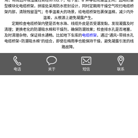
用，将周边环境湿度控制在60%以下；地下室、矿井等密闭潮湿空间，选用防潮
型模块化电缆桥架，拼接处采用防水密封设计，同时定期用干燥空气吹扫电缆桥
架内部，清除残留湿气；冬季温差大的场景，给电缆桥架包裹保温棉，减少内外
温差，从根源上避免凝露产生。
定期检查电缆桥架内壁是否有水珠、线缆外皮是否受潮发黏，发现凝露及时
清理；更换老化的防潮吸水棉和干燥剂，确保防潮效果；检查排水孔是否堵塞，
及时清理杂物，保证排水通畅。比如地下车库的
电缆桥架
，通过“通风+带排水孔
电缆桥架+防潮吸水棉”的组合，即使在梅雨季也能保持干燥，避免凝露引发的线
路故障。
电话
关于
短信
联系