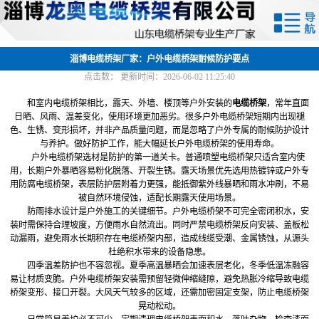
网站首页
关于我们
淄博电缆桥架厂家：户外电缆桥架耐候防护要点
点击数：
更新时间：2026-06-02 11:25:40
产品中心
和室内电缆桥架相比，露天、外墙、楼顶等户外安装的
电缆桥架
，常年直面
日晒、风雨、温差变化，使用环境更加恶劣。很多户外电缆桥架短期内出现褪
新闻中心
色、生锈、变形损坏，并非产品质量问题，而是忽略了户外专属的耐候防护设计
与养护。做好防护工作，能大幅延长户外电缆桥架的使用寿命。
户外电缆桥架选材是防护的第一道关卡。普通喷塑电缆桥架只适合室内使
厂容厂貌
用，长期户外暴晒容易粉化脱落、开裂生锈。露天场景优先选用热镀锌或户外专
用防腐电缆桥架，表层防护层附着力更强，能抵御紫外线暴晒和雨水冲刷，不易
联系我们
被自然环境侵蚀，适配长期露天使用场景。
防雨排水设计是户外施工的关键细节。户外电缆桥架不可完全密闭积水，安
装时需保持合理坡度，方便雨水自然流出。同时严禁电缆桥架反向安装、盖板松
动漏雨，避免雨水长期积存在电缆桥架内部，造成线缆受潮、金属锈蚀，从源头
杜绝积水带来的设备隐患。
四季温差防护也不容忽视。夏季高温暴晒会加速表层老化，冬季低温冻融容
易让材质变脆。户外电缆桥架安装需预留轻微伸缩缝隙，避免热胀冷缩导致电缆
桥架变形、接口开裂。大风天气较多的区域，还需加密固定支架，防止电缆桥架
晃动松动。