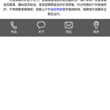
日常简易养护必不可少。定期清理电缆桥架表面积水、落叶杂物，检查漆面
是否脱落、螺丝是否松动，发现轻微锈迹及时补漆修复。针对性做好户外耐候防
护，不用频繁更换维修，就能让户外
电缆桥架
常年稳固耐用，保障室外线路安全
稳定运行。
电话
关于
短信
联系