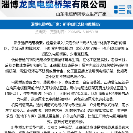
网站首页
关于我们
淄博电缆桥架厂家：新手如何选择电缆桥架？
点击数：
更新时间：2026-05-15 10:50:38
产品中心
新手选择
电缆桥架
，经常会陷入“只看价格”“规格乱选”“材质不匹配”的误
区，导致后期故障频发。下面淄博电缆桥架厂家带大家了解一下如何选到耐用又
新闻中心
适配的电缆桥架，少走冤枉路。
低价普通的钢制电缆桥架在潮湿环境易生锈，在化工区易腐蚀，看似省钱，
后期更换成本是初期的2倍。正确做法应该是在干燥室内应该选择热镀锌钢制电
厂容厂貌
缆桥架，潮湿/沿海选不锈钢或铝合金，化工区直接上玻璃钢电缆桥架，比如海
边小区用不锈钢电缆桥架。
联系我们
电缆桥架宽度太窄，线缆塞不下；宽度太宽，白白浪费钱。正确做法应该是
在购买电缆桥架前应该先算线缆总直径，动力电缆选桥架宽度是线缆总直径的
1.5倍以上，控制电缆选1.2倍以上，同时预留30%余量。比如10根直径2厘米的动
力电缆，选30厘米宽电缆桥架刚好，避免选50厘米宽造成浪费。
机房线缆密集，选封闭槽式电缆桥架导致散热差；户外用开放式梯架，雨水
灰尘易侵入。正确做法：散热需求高（如数据中心）选网格式/梯级式，防护需
求高（如地下车库）选槽式带盖板，户外加防雨罩，比如工厂动力电缆用梯级
式，散热好还方便检修。
轻型桥架挂重型电缆，长期会下垂断裂。正确做法应该是按线缆总重量选承