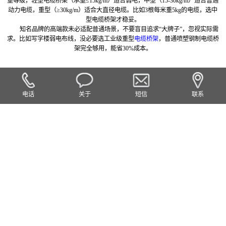
重等级，轻型电缆桥架（承重≤15kg/m）适合弱电，中型（15-30kg/m）适合普通
动力电缆，重型（≥30kg/m）适合大直径电缆。比如3根每米重5kg的电缆，选中
型电缆桥架才稳妥。
知名品牌的高端款未必适配普通场景，不要盲目追求“大牌子”，忽视实际需
求。比如写字楼弱电布线，没必要选工业级重型
电缆桥架
，普通喷塑钢制电缆桥
架完全够用，能省30%成本。
电话
关于
短信
联系