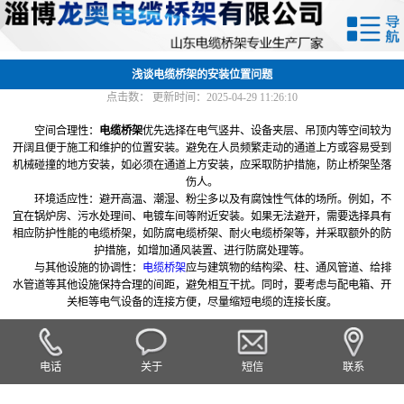
网站首页
关于我们
浅谈电缆桥架的安装位置问题
点击数：
更新时间：2025-04-29 11:26:10
产品中心
空间合理性：
电缆桥架
优先选择在电气竖井、设备夹层、吊顶内等空间较为
开阔且便于施工和维护的位置安装。避免在人员频繁走动的通道上方或容易受到
新闻中心
机械碰撞的地方安装，如必须在通道上方安装，应采取防护措施，防止桥架坠落
伤人。
环境适应性：避开高温、潮湿、粉尘多以及有腐蚀性气体的场所。例如，不
厂容厂貌
宜在锅炉房、污水处理间、电镀车间等附近安装。如果无法避开，需要选择具有
相应防护性能的电缆桥架，如防腐电缆桥架、耐火电缆桥架等，并采取额外的防
联系我们
护措施，如增加通风装置、进行防腐处理等。
与其他设施的协调性：
电缆桥架
应与建筑物的结构梁、柱、通风管道、给排
水管道等其他设施保持合理的间距，避免相互干扰。同时，要考虑与配电箱、开
关柜等电气设备的连接方便，尽量缩短电缆的连接长度。
电话
关于
短信
联系