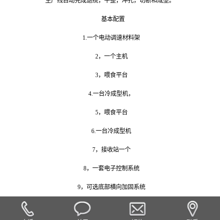
生产线自动完成退绕，平整，冲孔，切断和成型。
基本配置
1.一个电动调速材料架
2，一个主机
3，喂食平台
4.一台冷成型机，
5，喂食平台
6.一台冷成型机
7，接收站一个
8，一套电子控制系统
9，可选底部横向加固系统