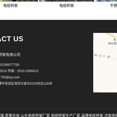
电缆桥架
电缆桥架
不
CT US
桥架有限公司
166077700
0010 传真：0533-2090010
700@qq.com
市张店区海岱大道与S235向北100米
合理,质量优良
山东电缆桥架厂家
,
电缆桥架生产厂家
,
淄博电缆桥架
,
济南电