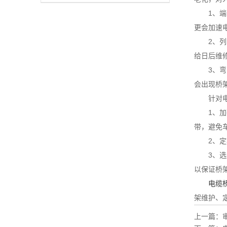
1、端部
更会加速
2、列间
给日后维
3、弯曲
会出现桥
针对电缆
1、加强
带，避免
2、定期
3、选用
以保证桥
电缆
架维护、
上一篇：