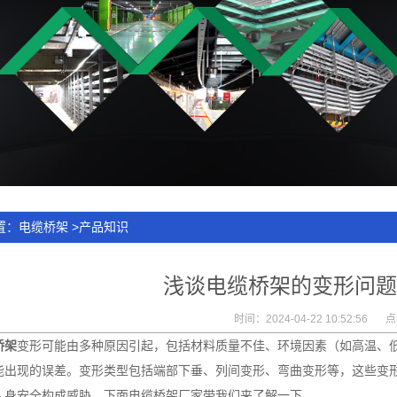
置：
电缆桥架
>
产品知识
浅谈电缆桥架的变形问题
时间：2024-04-22 10:52:56
点
桥架
变形可能由多种原因引起，包括材料质量不佳、环境因素（如高温、
能出现的误差。变形类型包括端部下垂、列间变形、弯曲变形等，这些变
人身安全构成威胁。下面电缆桥架厂家带我们来了解一下。