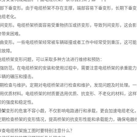
下垂变形。由于电缆桥架不存在支撑，端部容易下垂变形，长期下垂变
电缆老化。
变形。电缆桥架桥面容易受重物挤压或挤变形，导致列间变形，这会影
修带来困难。
变形。一些电缆桥架经常被车辆碰撞或者工作中经常受到重压，这可能
架故障。
桥架变形问题，可以采取多种方法进行维修和预防：
防范。在电缆桥架的安装和使用过程中，需要注意电缆桥架的承重能力
车辆的碾压和撞击。
检查与维护。定期对电缆桥架进行检查和维护，发现问题及时处理。一
优质材料。电缆桥架的材质要选用优质、抗变形、不老化的材料，这样
架的强度和稳定性。
桥架
变形的危害不容小觑，不仅影响电路通行和承载，更会加速电缆老化
定期检查桥架的变形情况，提高桥架的抗变形性能和承载能力，确保电器
审查电缆桥架施工图时要特别注意什么？